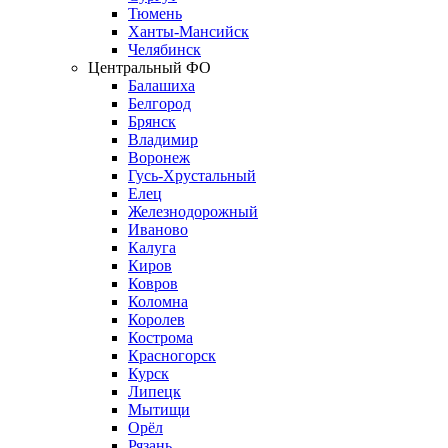
Тюмень
Ханты-Мансийск
Челябинск
Центральный ФО
Балашиха
Белгород
Брянск
Владимир
Воронеж
Гусь-Хрустальный
Елец
Железнодорожный
Иваново
Калуга
Киров
Ковров
Коломна
Королев
Кострома
Красногорск
Курск
Липецк
Мытищи
Орёл
Рязань