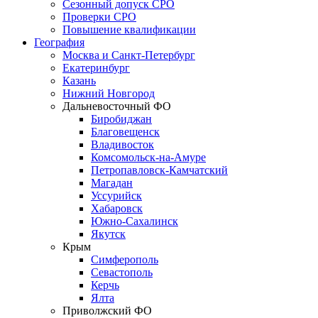
Сезонный допуск СРО
Проверки СРО
Повышение квалификации
География
Москва и Санкт-Петербург
Екатеринбург
Казань
Нижний Новгород
Дальневосточный ФО
Биробиджан
Благовещенск
Владивосток
Комсомольск-на-Амуре
Петропавловск-Камчатский
Магадан
Уссурийск
Хабаровск
Южно-Сахалинск
Якутск
Крым
Симферополь
Севастополь
Керчь
Ялта
Приволжский ФО