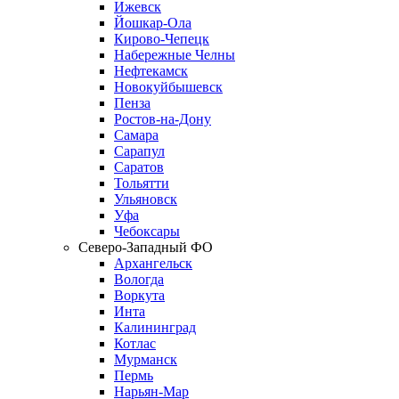
Ижевск
Йошкар-Ола
Кирово-Чепецк
Набережные Челны
Нефтекамск
Новокуйбышевск
Пенза
Ростов-на-Дону
Самара
Сарапул
Саратов
Тольятти
Ульяновск
Уфа
Чебоксары
Северо-Западный ФО
Архангельск
Вологда
Воркута
Инта
Калининград
Котлас
Мурманск
Пермь
Нарьян-Мар