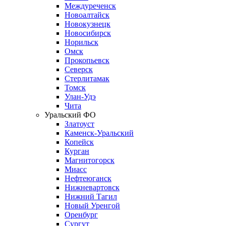
Междуреченск
Новоалтайск
Новокузнецк
Новосибирск
Норильск
Омск
Прокопьевск
Северск
Стерлитамак
Томск
Улан-Удэ
Чита
Уральский ФО
Златоуст
Каменск-Уральский
Копейск
Курган
Магнитогорск
Миасс
Нефтеюганск
Нижневартовск
Нижний Тагил
Новый Уренгой
Оренбург
Сургут