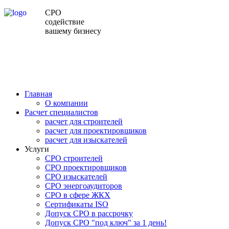
СРО
содействие
вашему бизнесу
Главная
О компании
Расчет специалистов
расчет для строителей
расчет для проектировщиков
расчет для изыскателей
Услуги
СРО строителей
СРО проектировщиков
СРО изыскателей
СРО энергоаудиторов
СРО в сфере ЖКХ
Сертификаты ISO
Допуск СРО в рассрочку
Допуск СРО "под ключ" за 1 день!