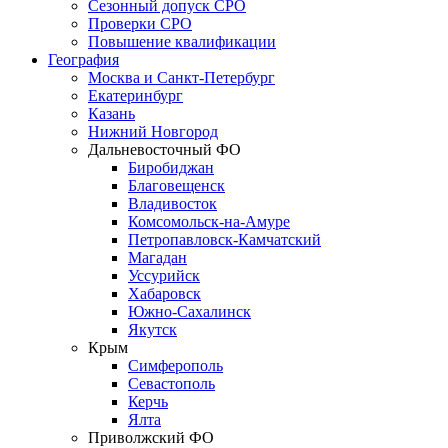
Сезонный допуск СРО
Проверки СРО
Повышение квалификации
География
Москва и Санкт-Петербург
Екатеринбург
Казань
Нижний Новгород
Дальневосточный ФО
Биробиджан
Благовещенск
Владивосток
Комсомольск-на-Амуре
Петропавловск-Камчатский
Магадан
Уссурийск
Хабаровск
Южно-Сахалинск
Якутск
Крым
Симферополь
Севастополь
Керчь
Ялта
Приволжский ФО