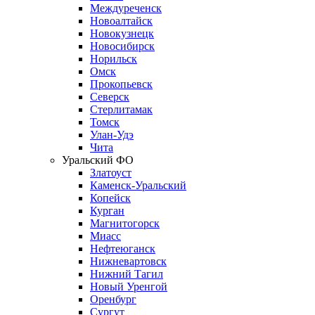
Междуреченск
Новоалтайск
Новокузнецк
Новосибирск
Норильск
Омск
Прокопьевск
Северск
Стерлитамак
Томск
Улан-Удэ
Чита
Уральский ФО
Златоуст
Каменск-Уральский
Копейск
Курган
Магнитогорск
Миасс
Нефтеюганск
Нижневартовск
Нижний Тагил
Новый Уренгой
Оренбург
Сургут