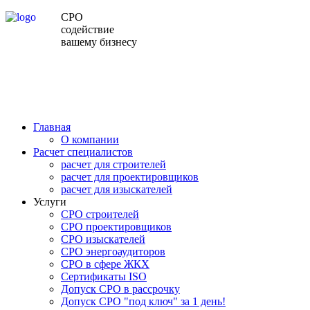
СРО
содействие
вашему бизнесу
Главная
О компании
Расчет специалистов
расчет для строителей
расчет для проектировщиков
расчет для изыскателей
Услуги
СРО строителей
СРО проектировщиков
СРО изыскателей
СРО энергоаудиторов
СРО в сфере ЖКХ
Сертификаты ISO
Допуск СРО в рассрочку
Допуск СРО "под ключ" за 1 день!