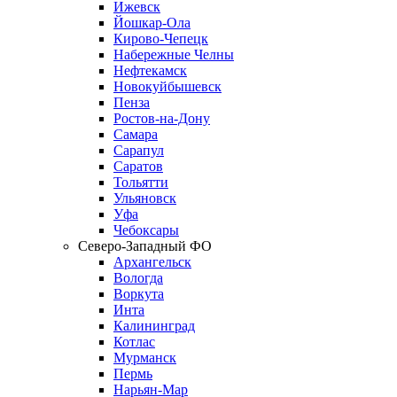
Ижевск
Йошкар-Ола
Кирово-Чепецк
Набережные Челны
Нефтекамск
Новокуйбышевск
Пенза
Ростов-на-Дону
Самара
Сарапул
Саратов
Тольятти
Ульяновск
Уфа
Чебоксары
Северо-Западный ФО
Архангельск
Вологда
Воркута
Инта
Калининград
Котлас
Мурманск
Пермь
Нарьян-Мар