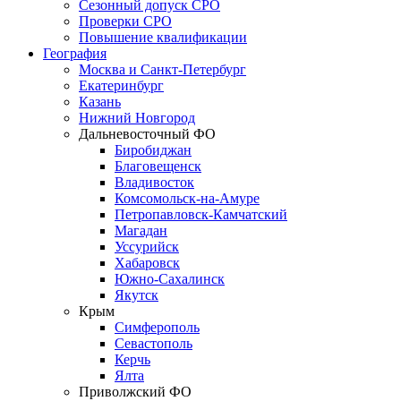
Сезонный допуск СРО
Проверки СРО
Повышение квалификации
География
Москва и Санкт-Петербург
Екатеринбург
Казань
Нижний Новгород
Дальневосточный ФО
Биробиджан
Благовещенск
Владивосток
Комсомольск-на-Амуре
Петропавловск-Камчатский
Магадан
Уссурийск
Хабаровск
Южно-Сахалинск
Якутск
Крым
Симферополь
Севастополь
Керчь
Ялта
Приволжский ФО