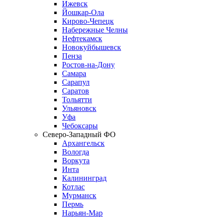
Ижевск
Йошкар-Ола
Кирово-Чепецк
Набережные Челны
Нефтекамск
Новокуйбышевск
Пенза
Ростов-на-Дону
Самара
Сарапул
Саратов
Тольятти
Ульяновск
Уфа
Чебоксары
Северо-Западный ФО
Архангельск
Вологда
Воркута
Инта
Калининград
Котлас
Мурманск
Пермь
Нарьян-Мар