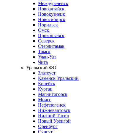
Междуреченск
Новоалтайск
Новокузнецк
Новосибирск
Норильск
Омск
Прокопьевск
Северск
Стерлитамак
Томск
Улан-Удэ
Чита
Уральский ФО
Златоуст
Каменск-Уральский
Копейск
Курган
Магнитогорск
Миасс
Нефтеюганск
Нижневартовск
Нижний Тагил
Новый Уренгой
Оренбург
Сургут