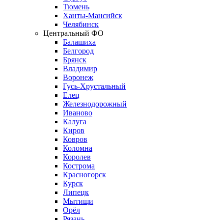
Тюмень
Ханты-Мансийск
Челябинск
Центральный ФО
Балашиха
Белгород
Брянск
Владимир
Воронеж
Гусь-Хрустальный
Елец
Железнодорожный
Иваново
Калуга
Киров
Ковров
Коломна
Королев
Кострома
Красногорск
Курск
Липецк
Мытищи
Орёл
Рязань